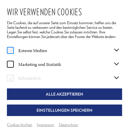
WIR VERWENDEN COOKIES
Die Cookies, die auf unserer Seite zum Einsatz kommen, helfen uns die
Seite laufend zu verbessern und den bestmöglichen Service zu bieten.
Legen Sie selbst fest, welche Cookies Sie zulassen möchten. Ihre
Einstellungen können Sie jederzeit über den Footer der Website ändern.
Home
Spielplan
24 Stunden aus dem Leben einer Frau
Externe Medien
Fr, 10. Juli
2026
Marketing und Statistik
19:30 Uhr
24 STUNDEN AUS DEM LEBEN EINER
Erforderlich
FRAU
ALLE AKZEPTIEREN
STEFAN ZWEIG
EINSTELLUNGEN SPEICHERN
Dramatisierung: Thomas Kahry & Gordon Greenberg
Regie: Gordon Greenberg
Cookies löschen
Impressum
Datenschutz
Theater Reichenau
Neuer Spielraum