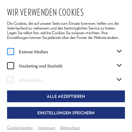
WIR VERWENDEN COOKIES
Die Cookies, die auf unserer Seite zum Einsatz kommen, helfen uns die
Seite laufend zu verbessern und den bestmöglichen Service zu bieten.
Legen Sie selbst fest, welche Cookies Sie zulassen möchten. Ihre
Einstellungen können Sie jederzeit über den Footer der Website ändern.
Home
Spielplan
Die Legende vom heiligen Trinker
Externe Medien
Do, 9. Juli
2026
Marketing und Statistik
15:30 Uhr
DIE LEGENDE VOM HEILIGEN TRINKER
Erforderlich
JOSEPH ROTH
ALLE AKZEPTIEREN
Textfassung & Regie
Alexandra Liedtke
EINSTELLUNGEN SPEICHERN
Theater Reichenau
Grosser Saal
Cookies löschen
Impressum
Datenschutz