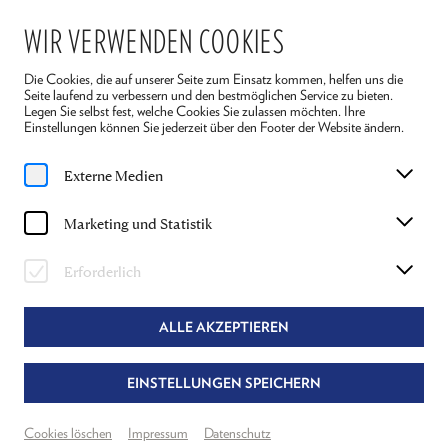
WIR VERWENDEN COOKIES
Die Cookies, die auf unserer Seite zum Einsatz kommen, helfen uns die
Seite laufend zu verbessern und den bestmöglichen Service zu bieten.
Legen Sie selbst fest, welche Cookies Sie zulassen möchten. Ihre
Einstellungen können Sie jederzeit über den Footer der Website ändern.
Home
Spielplan
Die Legende vom heiligen Trinker
Externe Medien
Fr, 17. Juli
2026
Marketing und Statistik
15:30 Uhr
DIE LEGENDE VOM HEILIGEN TRINKER
Erforderlich
JOSEPH ROTH
ALLE AKZEPTIEREN
Textfassung & Regie
Alexandra Liedtke
EINSTELLUNGEN SPEICHERN
Theater Reichenau
Grosser Saal
Cookies löschen
Impressum
Datenschutz