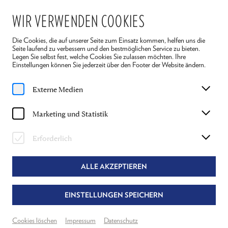
WIR VERWENDEN COOKIES
Die Cookies, die auf unserer Seite zum Einsatz kommen, helfen uns die
Seite laufend zu verbessern und den bestmöglichen Service zu bieten.
Legen Sie selbst fest, welche Cookies Sie zulassen möchten. Ihre
Einstellungen können Sie jederzeit über den Footer der Website ändern.
Home
Spielplan
Die Legende vom heiligen Trinker
Externe Medien
Do, 23. Juli
2026
Marketing und Statistik
19:30 Uhr
DIE LEGENDE VOM HEILIGEN TRINKER
Erforderlich
JOSEPH ROTH
ALLE AKZEPTIEREN
Textfassung & Regie
Alexandra Liedtke
EINSTELLUNGEN SPEICHERN
Theater Reichenau
Grosser Saal
Cookies löschen
Impressum
Datenschutz