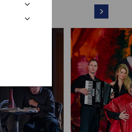
l
oline, Gabby, Thérèse):
Julienne Pfeil
Herr mit Kindergesicht, Kellner, Tänzer,
rr):
David Oberkogler
, Herr im Tabakladen, Kanjak, Woitech):
Oliver