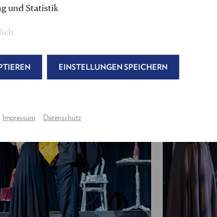
Licht:
Roland Müllauer
g und Statistik
Produktion:
Julia Wagner, Tina Schmidt
Regieassistenz & Abendspielleitung:
Fabian Taste
lich
Maske:
Gabriele Martin, Christina Jelen
---
PTIEREN
EINSTELLUNGEN SPEICHERN
Andreas, der Trinker
:
Joseph Lorenz
Die Liebe
(auch: Frau des Herrn, Verkäuferin, Kar
Das Wunder
(auch: Herr gesetzten Alters, Dicker 
Impressum
Datenschutz
Türsteher, Polizist, Hotelier, Wohlangezogener He
Die Sucht
(auch: Musiker, Wirt, Friseur, Brigitte
Urbanski