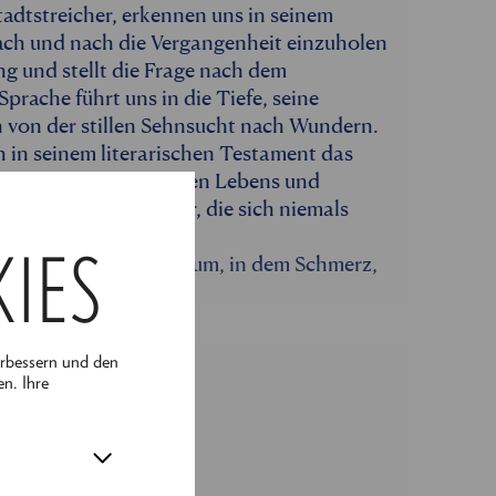
adtstreicher, erkennen uns in seinem
ach und nach die Vergangenheit einzuholen
g und stellt die Frage nach dem
prache führt uns in die Tiefe, seine
h von der stillen Sehnsucht nach Wundern.
h in seinem literarischen Testament das
ch Spiegel seines eigenen Lebens und
igt uns zwei Gesichter, die sich niemals
hren lassen.
KIES
or, öffnet er einen Raum, in dem Schmerz,
n dürfen.
erbessern und den
en. Ihre