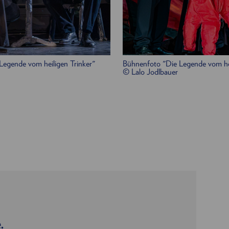
Legende vom heiligen Trinker"
Bühnenfoto "Die Legende vom hei
© Lalo Jodlbauer
.