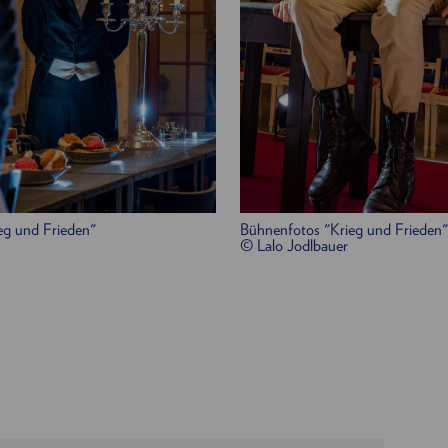
Johanna Arrouas
ter
wab
eg und Frieden"
Bühnenfotos "Krieg und Frieden"
© Lalo Jodlbauer