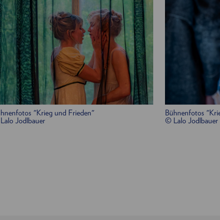
Graf Ilja Rostow, deren Vater:
Dirk Nocker
Gräfin Natalja Rostowa, deren Mutter:
Emese Fay
Sonja, Nichte der Rostows:
Elena Hückel
Helene Kuragina , verheiratete Gräfin Besuchowa:
Anatol Kuragin, Helenes Bruder:
Elias Eilinghoff
Fürst Wassile Kuragin, deren Vater:
Rafael Schuch
Fürst Andrei Bolkonski:
Tim Werths
Maria Bolkonskaja:
Evi Kehrstephan
Fürst Nikolai Bolkonski, deren Vater:
Martin Sch
hnenfotos "Krieg und Frieden"
Bühnenfotos "Kri
Fedja Dolochow:
Lukas Haas
Lalo Jodlbauer
© Lalo Jodlbauer