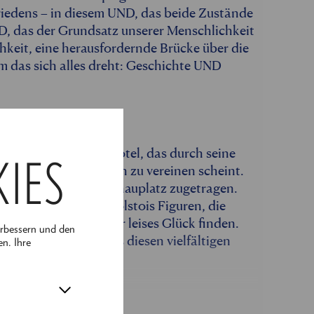
Friedens – in diesem UND, das beide Zustände
ND, das der Grundsatz unserer Menschlichkeit
chkeit, eine herausfordernde Brücke über die
 das sich alles dreht: Geschichte UND
as legendäre Südbahnhotel, das durch seine
KIES
nau diese Pole in sich zu vereinen scheint.
en sich an diesem Schauplatz zugetragen.
sie den Boden für Tolstois Figuren, die
derung, aber auch ihr leises Glück finden.
erbessern und den
nd erkunden Sie mit uns diesen vielfältigen
en. Ihre