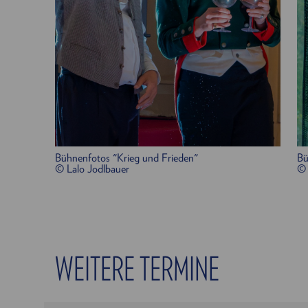
Bühnenfotos "Krieg und Frieden"
Bü
© Lalo Jodlbauer
© 
WEITERE TERMINE