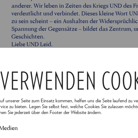
anderer. Wir leben in Zeiten des Kriegs UND des 
verdeutlicht und verbindet. Dieses kleine Wort U
zu sein scheint – ein Aushalten der Widersprüchli
Spannung der Gegensätze – bildet das Zentrum, um
Geschichten.
Liebe UND Leid.
Licht UND Schatten.
Schönheit UND Vergänglichkeit.
Kein Ort eignet sich besser für diesen Stoff als d
 VERWENDEN COO
fragile Monumentalität und verfallene Schönheit ge
Viele Geschichten zwischen Krieg und Frieden hab
Eingeflochten in das ehrwürdige Gemäuer bereiten 
genau wie wir in diesem UND ihre größte Herausfor
auf unserer Seite zum Einsatz kommen, helfen uns die Seite laufend zu v
Lassen Sie sich ein, lassen Sie zu, lassen Sie los u
vice zu bieten. Legen Sie selbst fest, welche Cookies Sie zulassen möcht
nen Sie jederzeit über den Footer der Website ändern.
Kosmos des UND – mit allem, was dazugehört.
 Medien
Zu Gast im
Südbahnhotel Semmering