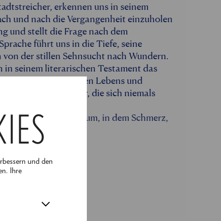
adtstreicher, erkennen uns in seinem
ach und nach die Vergangenheit einzuholen
g und stellt die Frage nach dem
prache führt uns in die Tiefe, seine
h von der stillen Sehnsucht nach Wundern.
h in seinem literarischen Testament das
ch Spiegel seines eigenen Lebens und
igt uns zwei Gesichter, die sich niemals
hren lassen.
KIES
or, öffnet er einen Raum, in dem Schmerz,
n dürfen.
erbessern und den
en. Ihre