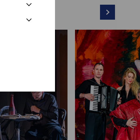
l
oline, Gabby, Thérèse):
Julienne Pfeil
Herr mit Kindergesicht, Kellner, Tänzer,
rr):
David Oberkogler
, Herr im Tabakladen, Kanjak, Woitech):
Oliver