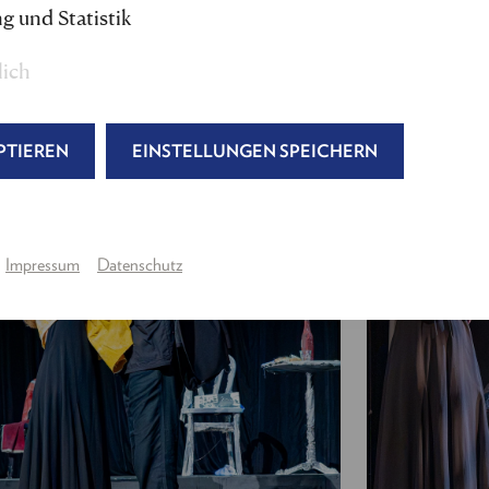
Licht:
Roland Müllauer
g und Statistik
Produktion:
Julia Wagner, Tina Schmidt
Regieassistenz & Abendspielleitung:
Fabian Taste
lich
Maske:
Gabriele Martin, Christina Jelen
---
PTIEREN
EINSTELLUNGEN SPEICHERN
Andreas, der Trinker
:
Joseph Lorenz
Die Liebe
(auch: Frau des Herrn, Verkäuferin, Kar
Das Wunder
(auch: Herr gesetzten Alters, Dicker 
Impressum
Datenschutz
Türsteher, Polizist, Hotelier, Wohlangezogener He
Die Sucht
(auch: Musiker, Wirt, Friseur, Brigitte
Urbanski