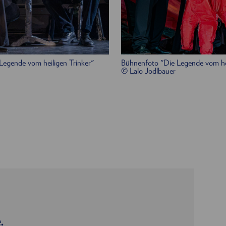
Legende vom heiligen Trinker"
Bühnenfoto "Die Legende vom hei
© Lalo Jodlbauer
.