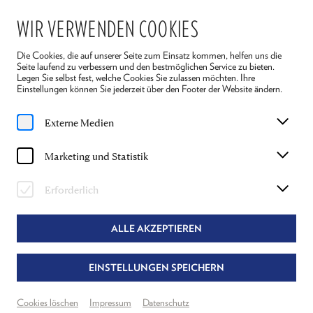
WIR VERWENDEN COOKIES
Die Cookies, die auf unserer Seite zum Einsatz kommen, helfen uns die
Seite laufend zu verbessern und den bestmöglichen Service zu bieten.
Legen Sie selbst fest, welche Cookies Sie zulassen möchten. Ihre
Einstellungen können Sie jederzeit über den Footer der Website ändern.
Home
Spielplan
Krieg und Frieden
Externe Medien
So, 5. Juli
2026
Marketing und Statistik
15:30 Uhr
KRIEG UND FRIEDEN
Erforderlich
LEO TOLSTOI
ALLE AKZEPTIEREN
Regie: Philipp Hauß
EINSTELLUNGEN SPEICHERN
Bühnenfassung von Rita Thiele und Philipp Hauß
Auf Basis der deutschen Übersetzung von Barbara Conrad (Rowohlt Verlag)
Basierend auf einer Dramatisierung von Nicolaus Hagg
Cookies löschen
Impressum
Datenschutz
© Thomas Sessler Verlag, Wien