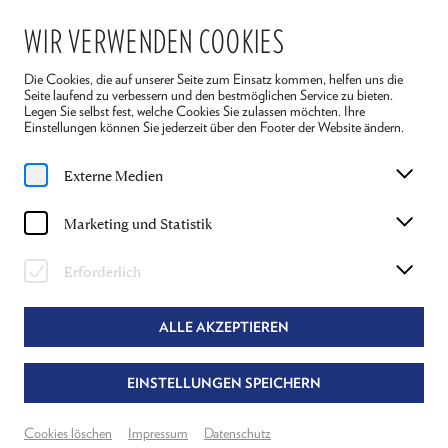
WIR VERWENDEN COOKIES
Die Cookies, die auf unserer Seite zum Einsatz kommen, helfen uns die
Seite laufend zu verbessern und den bestmöglichen Service zu bieten.
Legen Sie selbst fest, welche Cookies Sie zulassen möchten. Ihre
Einstellungen können Sie jederzeit über den Footer der Website ändern.
Home
Stücke
Der Gott des Gemetzels
Externe Medien
Saison 2025
Marketing und Statistik
DER GOTT DES GEMETZELS
Erforderlich
YASMINA REZA
ALLE AKZEPTIEREN
Regie: Philipp Hauß
Mit Lilith Häßle, Maria Köstlinger, Juergen Maurer und Tim Werths
EINSTELLUNGEN SPEICHERN
Dauer: 90 Minuten
Cookies löschen
Impressum
Datenschutz