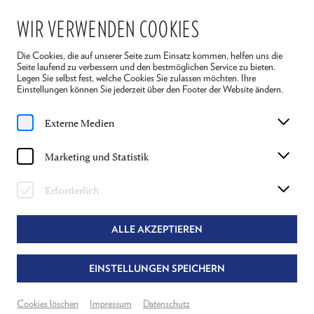
WIR VERWENDEN COOKIES
Die Cookies, die auf unserer Seite zum Einsatz kommen, helfen uns die
Seite laufend zu verbessern und den bestmöglichen Service zu bieten.
Legen Sie selbst fest, welche Cookies Sie zulassen möchten. Ihre
Einstellungen können Sie jederzeit über den Footer der Website ändern.
Home
Spielplan
Die Fledermaus PREMIERE
Externe Medien
PREMIERE
Marketing und Statistik
Mi, 1. Juli
2026
19:30 Uhr
Erforderlich
DIE FLEDERMAUS PREMIERE
JOHANN STRAUSS
ALLE AKZEPTIEREN
Regie, Musik- und Textbearbeitung
EINSTELLUNGEN SPEICHERN
Nils Strunk & Lukas Schrenk
Theater Reichenau
Grosser Saal
Cookies löschen
Impressum
Datenschutz