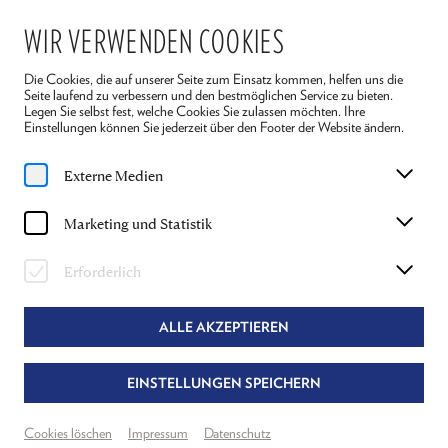
WIR VERWENDEN COOKIES
Die Cookies, die auf unserer Seite zum Einsatz kommen, helfen uns die
Seite laufend zu verbessern und den bestmöglichen Service zu bieten.
Legen Sie selbst fest, welche Cookies Sie zulassen möchten. Ihre
Einstellungen können Sie jederzeit über den Footer der Website ändern.
Home
Spielplan
Die Fledermaus
Externe Medien
Do, 2. Juli
2026
Marketing und Statistik
15:30 Uhr
DIE FLEDERMAUS
Erforderlich
JOHANN STRAUSS
ALLE AKZEPTIEREN
Regie, Musik- und Textbearbeitung
Nils Strunk & Lukas Schrenk
EINSTELLUNGEN SPEICHERN
Theater Reichenau
Grosser Saal
Cookies löschen
Impressum
Datenschutz