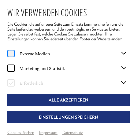
WIR VERWENDEN COOKIES
Die Cookies, die auf unserer Seite zum Einsatz kommen, helfen uns die
Seite laufend zu verbessern und den bestmöglichen Service zu bieten.
Legen Sie selbst fest, welche Cookies Sie zulassen möchten. Ihre
Einstellungen können Sie jederzeit über den Footer der Website ändern.
Home
Spielplan
Die Fledermaus
Externe Medien
Mi, 8. Juli
2026
Marketing und Statistik
19:30 Uhr
DIE FLEDERMAUS
Erforderlich
JOHANN STRAUSS
ALLE AKZEPTIEREN
Regie, Musik- und Textbearbeitung
Nils Strunk & Lukas Schrenk
EINSTELLUNGEN SPEICHERN
Theater Reichenau
Grosser Saal
Cookies löschen
Impressum
Datenschutz