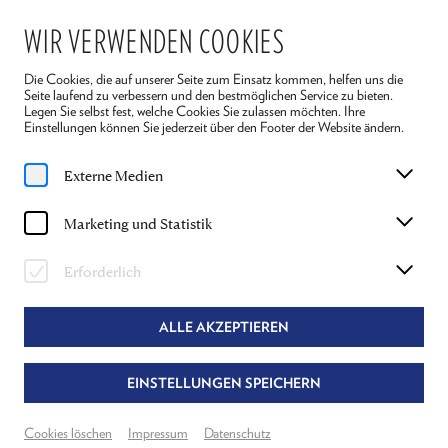
WIR VERWENDEN COOKIES
Die Cookies, die auf unserer Seite zum Einsatz kommen, helfen uns die
Seite laufend zu verbessern und den bestmöglichen Service zu bieten.
Legen Sie selbst fest, welche Cookies Sie zulassen möchten. Ihre
Einstellungen können Sie jederzeit über den Footer der Website ändern.
Home
Spielplan
Reigen
Externe Medien
Fr, 24. Juli
2026
Marketing und Statistik
15:30 Uhr
REIGEN
Erforderlich
ARTHUR SCHNITZLER
ALLE AKZEPTIEREN
Regie: Alexandra Henkel & Dietmar König
EINSTELLUNGEN SPEICHERN
Theater Reichenau
Neuer Spielraum
Cookies löschen
Impressum
Datenschutz