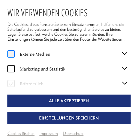
WIR VERWENDEN COOKIES
Die Cookies, die auf unserer Seite zum Einsatz kommen, helfen uns die
Seite laufend zu verbessern und den bestmöglichen Service zu bieten.
Legen Sie selbst fest, welche Cookies Sie zulassen möchten. Ihre
Einstellungen können Sie jederzeit über den Footer der Website ändern.
Home
Spielplan
Reigen
Externe Medien
MIT STÜCKEINFÜHRUNG
Marketing und Statistik
Sa, 25. Juli
2026
15:30 Uhr
Erforderlich
REIGEN
ARTHUR SCHNITZLER
ALLE AKZEPTIEREN
Regie: Alexandra Henkel & Dietmar König
EINSTELLUNGEN SPEICHERN
Theater Reichenau
Neuer Spielraum
Cookies löschen
Impressum
Datenschutz