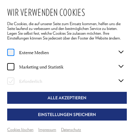
WIR VERWENDEN COOKIES
Die Cookies, die auf unserer Seite zum Einsatz kommen, helfen uns die
Seite laufend zu verbessern und den bestmöglichen Service zu bieten.
Legen Sie selbst fest, welche Cookies Sie zulassen möchten. Ihre
Einstellungen können Sie jederzeit über den Footer der Website ändern.
Home
Spielplan
Reigen
Externe Medien
So, 26. Juli
2026
Marketing und Statistik
15:30 Uhr
REIGEN
Erforderlich
ARTHUR SCHNITZLER
ALLE AKZEPTIEREN
Regie: Alexandra Henkel & Dietmar König
EINSTELLUNGEN SPEICHERN
Theater Reichenau
Neuer Spielraum
Cookies löschen
Impressum
Datenschutz