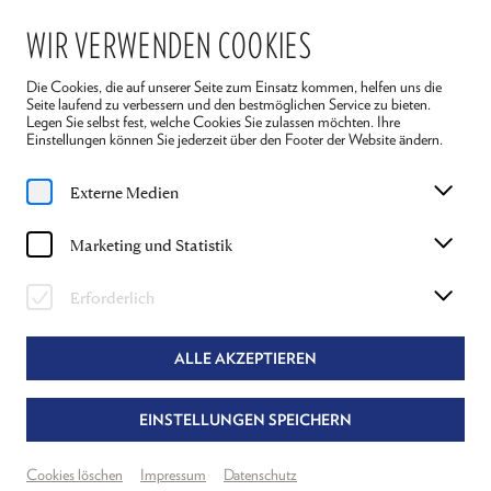
WIR VERWENDEN COOKIES
Die Cookies, die auf unserer Seite zum Einsatz kommen, helfen uns die
Seite laufend zu verbessern und den bestmöglichen Service zu bieten.
Legen Sie selbst fest, welche Cookies Sie zulassen möchten. Ihre
Einstellungen können Sie jederzeit über den Footer der Website ändern.
Home
Spielplan
Reigen
Externe Medien
So, 5. Juli
2026
Marketing und Statistik
11:00 Uhr
REIGEN
Erforderlich
ARTHUR SCHNITZLER
ALLE AKZEPTIEREN
Regie: Alexandra Henkel & Dietmar König
EINSTELLUNGEN SPEICHERN
Theater Reichenau
Neuer Spielraum
Cookies löschen
Impressum
Datenschutz