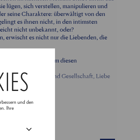
e lügen, sich verstellen, manipulieren und
zler seine Charaktere: überwältigt von den
lingt es ihnen nicht, in den intimsten
leicht nicht unbekannt, oder?
n, erwischt es nicht nur die Liebenden, die
r die perfekte Arena, um diesen
en Seiten
KIES
tfremdung, Skandal und Gesellschaft, Liebe
erbessern und den
en. Ihre