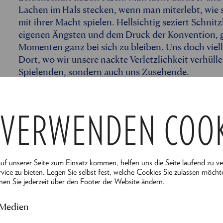
Lachen im Hals stecken, wenn man miterlebt, wie si
mit ihrer Macht spielen. Hellsichtig seziert Schnit
eigenen Ängsten und dem Druck der Konvention, ge
Momenten ganz bei sich zu bleiben. Uns doch viel
Dort, wo wir unsere nackte Verletzlichkeit verhülle
Spielenden, sondern auch uns Zusehende.
Der Neue Spielraum bietet für Schnitzlers Klassike
Schlitterpartien auf dem Parkett der Liebe von all
 VERWENDEN COO
zuzuschauen. Kreisen Sie mit uns um Nähe und En
und Doppelmoral.
- Besetzung -
auf unserer Seite zum Einsatz kommen, helfen uns die Seite laufend zu v
vice zu bieten. Legen Sie selbst fest, welche Cookies Sie zulassen möcht
ALLES ANZEIGEN
Regie:
Alexandra Henkel
&
Dietmar König
nen Sie jederzeit über den Footer der Website ändern.
Bühne & Kostüm:
Dimitrij Muraschov
 Medien
Maske:
Isabella Gajcic, Dagi Sapina
Licht:
Marcus Loran