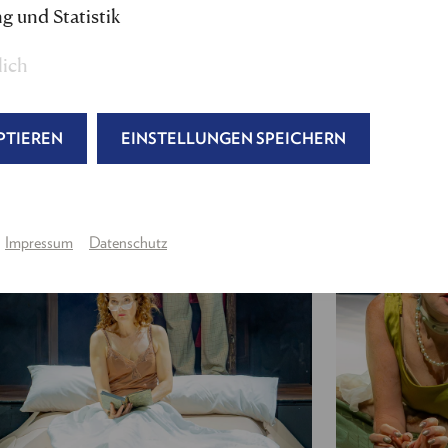
g und Statistik
Dramaturgie:
Lisa Kerlin
Musik:
Bernhard Moshammer
lich
Produktionsleitung:
Julia Wagner, Tina Schmid
Regieassistenz:
Lea Fucks
Regieassistenz & Abendspielleitung
: Benjamin Kl
PTIEREN
EINSTELLUNGEN SPEICHERN
---
Die Dirne:
Therese Affolter
Der Soldat:
Lukas Watzl
Impressum
Datenschutz
Das Stubenmädchen:
Bettina Schwarz
Der junge Herr:
Markus Freistätter
Die junge Frau:
Alexandra Henkel
Der Ehegatte:
Dietmar König
Das süße Mädel:
Clara Wolfram
Der Dichter:
Daniel Jesch
Die Schauspielerin:
Stefanie Dvorak
Der Graf:
Stefan Jürgens